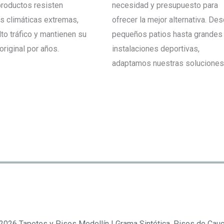
roductos resisten
necesidad y presupuesto para
s climáticas extremas,
ofrecer la mejor alternativa. De
lto tráfico y mantienen su
pequeños patios hasta grandes
original por años.
instalaciones deportivas,
adaptamos nuestras soluciones a
2026 Tapetes y Pisos Medellín | Grama Sintética, Pisos de Cau